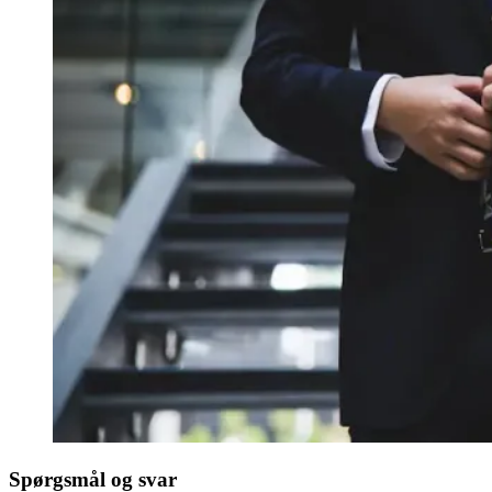
Spørgsmål og svar