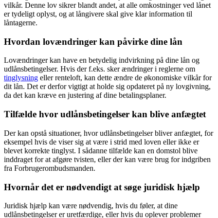
vilkår. Denne lov sikrer blandt andet, at alle omkostninger ved lånet
er tydeligt oplyst, og at långivere skal give klar information til
låntagerne.
Hvordan lovændringer kan påvirke dine lån
Lovændringer kan have en betydelig indvirkning på dine lån og
udlånsbetingelser. Hvis der f.eks. sker ændringer i reglerne om
tinglysning
eller renteloft, kan dette ændre de økonomiske vilkår for
dit lån. Det er derfor vigtigt at holde sig opdateret på ny lovgivning,
da det kan kræve en justering af dine betalingsplaner.
Tilfælde hvor udlånsbetingelser kan blive anfægtet
Der kan opstå situationer, hvor udlånsbetingelser bliver anfægtet, for
eksempel hvis de viser sig at være i strid med loven eller ikke er
blevet korrekte tinglyst. I sådanne tilfælde kan en domstol blive
inddraget for at afgøre tvisten, eller der kan være brug for indgriben
fra Forbrugerombudsmanden.
Hvornår det er nødvendigt at søge juridisk hjælp
Juridisk hjælp kan være nødvendig, hvis du føler, at dine
udlånsbetingelser er uretfærdige, eller hvis du oplever problemer