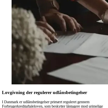
Lovgivning der regulerer udlånsbetingelser
I Danmark er udlånsbetingelser primært reguleret gennem
Forbrugerkreditaftaleloven, som beskytter låntagere mod urimelige