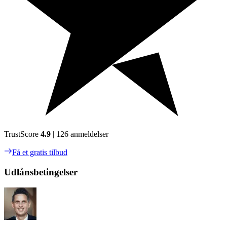
TrustScore
4.9
| 126 anmeldelser
Få et gratis tilbud
Udlånsbetingelser