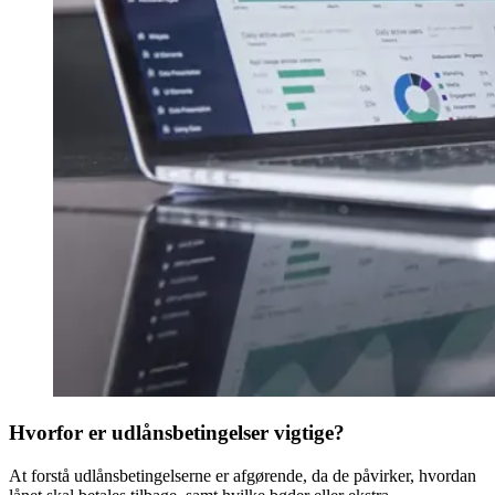
Hvorfor er udlånsbetingelser vigtige?
At forstå udlånsbetingelserne er afgørende, da de påvirker, hvordan