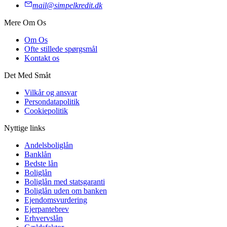
mail@simpelkredit.dk
Mere Om Os
Om Os
Ofte stillede spørgsmål
Kontakt os
Det Med Småt
Vilkår og ansvar
Persondatapolitik
Cookiepolitik
Nyttige links
Andelsboliglån
Banklån
Bedste lån
Boliglån
Boliglån med statsgaranti
Boliglån uden om banken
Ejendomsvurdering
Ejerpantebrev
Erhvervslån