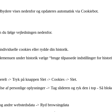
udbydere vises nedenfor og opdateres automatisk via Cookiebot.
an du følge vejledningen nedenfor.
individuelle cookies eller rydde din historik.
ullemenuen under historik vælge “bruge tilpassede indstillinger for histor
erelt -> Tryk på knappen Slet -> Cookies -> Slet.
else af personlige oplysninger -> Tag slideren og ryk den i top - Så blok
 og andre webstedsdata -> Ryd browsingdata