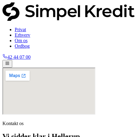
Privat
Erhverv
Om os
Ordbog
42 44 07 00
Kontakt os
Vi sidder klar i Hellerup