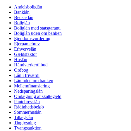
Andelsboliglån
Banklån
Bedste lån
Boliglån
Boliglån med statsgaranti
Boliglån uden om banken
Ejendomsvurdering
Ejerpantebrev
Erhvervslån
Gældsfaktor
Huslån
Håndværkertilbud
Ordbog
Lån i friværdi
Lån uden om banken
Mellemfinansiering
Nedsparingslån
Omlægning af skattegæld
Pantebrevslån
Rådighedsbeløb
Sommerhuslån
Tillægslån
Tinglysning
Tvangsauktion