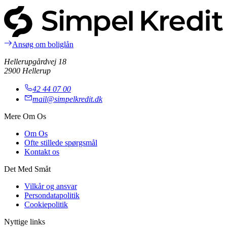
Ansøg om boliglån
Hellerupgårdvej 18
2900 Hellerup
42 44 07 00
mail@simpelkredit.dk
Mere Om Os
Om Os
Ofte stillede spørgsmål
Kontakt os
Det Med Småt
Vilkår og ansvar
Persondatapolitik
Cookiepolitik
Nyttige links