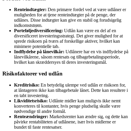
Renteindtægter:
Den primære fordel ved at være udlåner er
muligheden for at tjene renteindtægter på de penge, der
udlånes. Disse indtægter kan give en stabil og forudsigelig
indkomststrøm.
Porteføljediversificering:
Udlån kan være en del af en
diversificeret investeringsstrategi. Det giver mulighed for at
sprede risikoen på tværs af forskellige aktiver, hvilket kan
minimere potentielle tab.
Indflydelse på lånevilkår:
Udlånere har en vis indflydelse på
lånevilkårene, såsom rentesats og tilbagebetalingsperiode,
hvilket kan skræddersyes til deres investeringsmål.
Risikofaktorer ved udlån
Kreditrisiko:
En betydelig ulempe ved udlån er risikoen for,
at låntageren ikke kan tilbagebetale lånet. Dette kan resultere i
en tabt investering.
Likviditetsrisiko:
Udlånte midler kan muligvis ikke nemt
konverteres til kontanter, hvis penge pludselig skulle være
nødvendige til andre formål.
Renteændringer:
Markedsrenter kan ændre sig, og dette kan
påvirke rentabiliteten af udlånene, især hvis midlerne er
bundet til faste rentesatser.