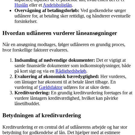
Huslån
eller et
Andelsboliglån
.
Overvågning af betalingsforløb:
Ved godkendelse sørger
udlånere for, at betaling sker rettidigt, og håndterer eventuelle
forsinkelser.
Hvordan udlåneren vurderer låneansøgninger
Når en ansøgning modtages, følger udlåneren en grundig proces,
hvor forskellige faktorer evalueres.
Indsamling af nødvendige dokumenter:
Det er vigtigt at
samle finansielle dokumenter som indkomstoplysninger, både
på kort sigt og via en
Rådighedsbeløb
.
Evaluering af økonomisk bæredygtighed:
Her vurderes,
om låntager har økonomi til at betale lånet tilbage. En
vurdering af
Gældsfaktor
udføres for at sikre dette.
Kreditvurdering:
En grundig kreditvurdering foretages for at
vurdere låntagers kreditværdighed, hvilket kan påvirke
lånetilbuddet.
Betydningen af kreditvurdering
Kreditvurdering er en central del af udlånerens arbejde og har stor
betydning for godkendelse af lån. Det hjælper med at estimere