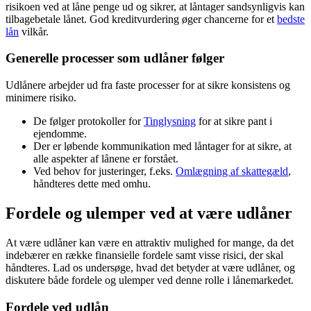
risikoen ved at låne penge ud og sikrer, at låntager sandsynligvis kan
tilbagebetale lånet. God kreditvurdering øger chancerne for et
bedste
lån
vilkår.
Generelle processer som udlåner følger
Udlånere arbejder ud fra faste processer for at sikre konsistens og
minimere risiko.
De følger protokoller for
Tinglysning
for at sikre pant i
ejendomme.
Der er løbende kommunikation med låntager for at sikre, at
alle aspekter af lånene er forstået.
Ved behov for justeringer, f.eks.
Omlægning af skattegæld
,
håndteres dette med omhu.
Fordele og ulemper ved at være udlåner
At være udlåner kan være en attraktiv mulighed for mange, da det
indebærer en række finansielle fordele samt visse risici, der skal
håndteres. Lad os undersøge, hvad det betyder at være udlåner, og
diskutere både fordele og ulemper ved denne rolle i lånemarkedet.
Fordele ved udlån