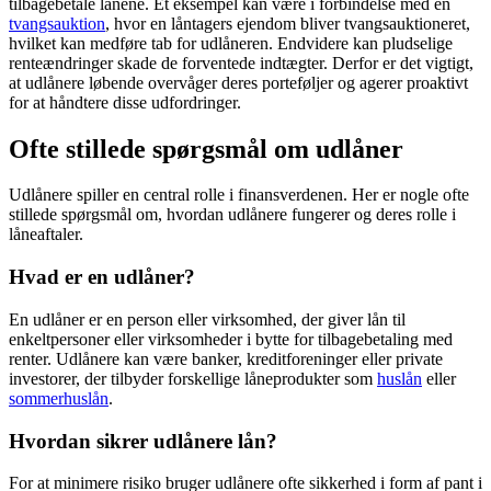
tilbagebetale lånene. Et eksempel kan være i forbindelse med en
tvangsauktion
, hvor en låntagers ejendom bliver tvangsauktioneret,
hvilket kan medføre tab for udlåneren. Endvidere kan pludselige
renteændringer skade de forventede indtægter. Derfor er det vigtigt,
at udlånere løbende overvåger deres porteføljer og agerer proaktivt
for at håndtere disse udfordringer.
Ofte stillede spørgsmål om udlåner
Udlånere spiller en central rolle i finansverdenen. Her er nogle ofte
stillede spørgsmål om, hvordan udlånere fungerer og deres rolle i
låneaftaler.
Hvad er en udlåner?
En udlåner er en person eller virksomhed, der giver lån til
enkeltpersoner eller virksomheder i bytte for tilbagebetaling med
renter. Udlånere kan være banker, kreditforeninger eller private
investorer, der tilbyder forskellige låneprodukter som
huslån
eller
sommerhuslån
.
Hvordan sikrer udlånere lån?
For at minimere risiko bruger udlånere ofte sikkerhed i form af pant i