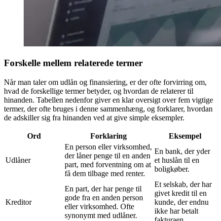
Forskelle mellem relaterede termer
Når man taler om udlån og finansiering, er der ofte forvirring om,
hvad de forskellige termer betyder, og hvordan de relaterer til
hinanden. Tabellen nedenfor giver en klar oversigt over fem vigtige
termer, der ofte bruges i denne sammenhæng, og forklarer, hvordan
de adskiller sig fra hinanden ved at give simple eksempler.
Ord
Forklaring
Eksempel
En person eller virksomhed,
En bank, der yder
der låner penge til en anden
Udlåner
et huslån til en
part, med forventning om at
boligkøber.
få dem tilbage med renter.
Et selskab, der har
En part, der har penge til
givet kredit til en
gode fra en anden person
Kreditor
kunde, der endnu
eller virksomhed. Ofte
ikke har betalt
synonymt med udlåner.
fakturaen.