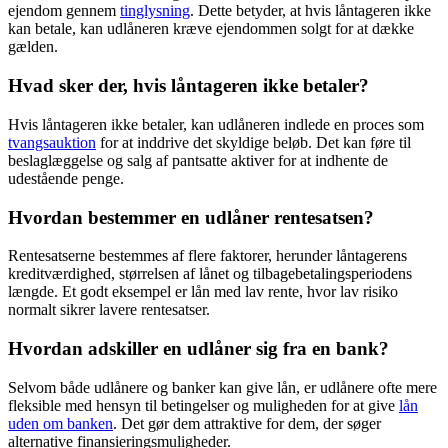
ejendom gennem
tinglysning
. Dette betyder, at hvis låntageren ikke
kan betale, kan udlåneren kræve ejendommen solgt for at dække
gælden.
Hvad sker der, hvis låntageren ikke betaler?
Hvis låntageren ikke betaler, kan udlåneren indlede en proces som
tvangsauktion
for at inddrive det skyldige beløb. Det kan føre til
beslaglæggelse og salg af pantsatte aktiver for at indhente de
udestående penge.
Hvordan bestemmer en udlåner rentesatsen?
Rentesatserne bestemmes af flere faktorer, herunder låntagerens
kreditværdighed, størrelsen af lånet og tilbagebetalingsperiodens
længde. Et godt eksempel er lån med lav rente, hvor lav risiko
normalt sikrer lavere rentesatser.
Hvordan adskiller en udlåner sig fra en bank?
Selvom både udlånere og banker kan give lån, er udlånere ofte mere
fleksible med hensyn til betingelser og muligheden for at give
lån
uden om banken
. Det gør dem attraktive for dem, der søger
alternative finansieringsmuligheder.