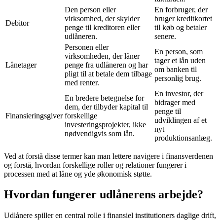
Den person eller
En forbruger, der
virksomhed, der skylder
bruger kreditkortet
Debitor
penge til kreditoren eller
til køb og betaler
udlåneren.
senere.
Personen eller
En person, som
virksomheden, der låner
tager et lån uden
Lånetager
penge fra udlåneren og har
om banken til
pligt til at betale dem tilbage
personlig brug.
med renter.
En investor, der
En bredere betegnelse for
bidrager med
dem, der tilbyder kapital til
penge til
Finansieringsgiver
forskellige
udviklingen af et
investeringsprojekter, ikke
nyt
nødvendigvis som lån.
produktionsanlæg.
Ved at forstå disse termer kan man lettere navigere i finansverdenen
og forstå, hvordan forskellige roller og relationer fungerer i
processen med at låne og yde økonomisk støtte.
Hvordan fungerer udlånerens arbejde?
Udlånere spiller en central rolle i finansiel institutioners daglige drift,