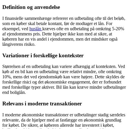
Definition og anvendelse
I finansielle sammenhænge refererer en udbetaling ofte til det beløb,
som en køber skal betale kontant, før de modtager et lån. For
eksempel, ved
huslån
kræves ofte en udbetaling på omkring 5-20%
af ejendommens pris. Dette hjælper ikke kun med at sikre, at
køberen har en vis andel i ejendommen, men det mindsker også
långiverens risiko.
Variationer i forskellige kontekster
Størrelsen af en udbetaling kan variere afhængig af konteksten. Ved
køb af en bil kan en udbetaling være relativt mindre, ofte omkring
10%, mens det ved ejendomskøb kan være højere. Dette skyldes de
forskellige risici og det økonomiske engagement, der er forbundet
med forskellige typer aktiver. Bil lån kan kræve mindre udbetalinger
end boliglån.
Relevans i moderne transaktioner
I moderne økonomiske transaktioner er udbetalinger stadig særdeles
relevante, da de hjælper med at fastlægge en økonomisk grundlag
for købet. De sikrer, at køberen allerede har investeret i købet,