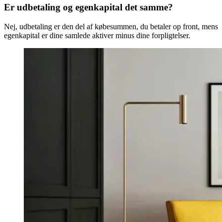
Er udbetaling og egenkapital det samme?
Nej, udbetaling er den del af købesummen, du betaler op front, mens
egenkapital er dine samlede aktiver minus dine forpligtelser.