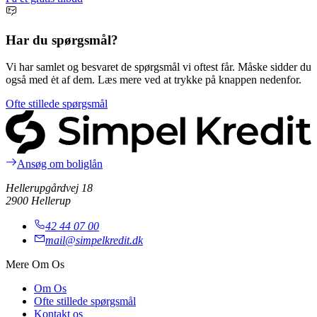
Har du spørgsmål?
Vi har samlet og besvaret de spørgsmål vi oftest får. Måske sidder du
også med ėt af dem. Læs mere ved at trykke på knappen nedenfor.
Ofte stillede spørgsmål
Ansøg om boliglån
Hellerupgårdvej 18
2900 Hellerup
42 44 07 00
mail@simpelkredit.dk
Mere Om Os
Om Os
Ofte stillede spørgsmål
Kontakt os