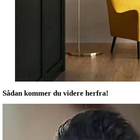
Sådan kommer du videre herfra!