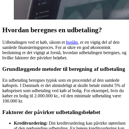
Hvordan beregnes en udbetaling?
Udbetalingen ved et køb, såsom et
huslån
, er en vigtig del af den
samlede finansieringsproces. For at sikre en god økonomisk
beslutning er det vigtigt at forstå, hvordan udbetalingen beregnes, og
hvilke faktorer der påvirker beløbet.
Grundlæggende metoder til beregning af udbetaling
En udbetaling beregnes typisk som en procentdel af den samlede
købspris. I Danmark er det almindeligt at skulle betale mindst 5% af
købsprisen som udbetaling ved køb af bolig. For eksempel, hvis du
køber en bolig til 2.000.000 kr., vil den minimale udbetaling være
100.000 kr.
Faktorer der påvirker udbetalingsbeløbet
Kreditvurdering:
Din kreditvurdering kan påvirke størrelsen
af den nødvendige udbetaling. En højere kreditvurdering kan