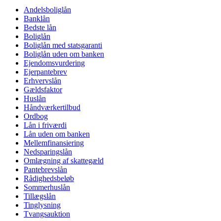
Andelsboliglån
Banklån
Bedste lån
Boliglån
Boliglån med statsgaranti
Boliglån uden om banken
Ejendomsvurdering
Ejerpantebrev
Erhvervslån
Gældsfaktor
Huslån
Håndværkertilbud
Ordbog
Lån i friværdi
Lån uden om banken
Mellemfinansiering
Nedsparingslån
Omlægning af skattegæld
Pantebrevslån
Rådighedsbeløb
Sommerhuslån
Tillægslån
Tinglysning
Tvangsauktion