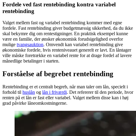
Fordele ved fast rentebinding kontra variabel
rentebinding
Valget mellem fast og variabel rentebinding kommer med egne
fordele. Fast rentebinding giver budgetmæssig sikkerhed, da du ikke
skal bekymre dig om rentestigninger. En praktisk eksempel kunne
være en familie, der ønsker økonomisk forudsigelighed overfor
mulige
tvangsauktion
. Omvendt kan variabel rentebinding give
økonomiske fordele, hvis renteniveauet generelt er lavt. En låntager
ville måske foretrække en variabel rente for at drage fordel af lavere
månedlige betalinger i starten.
Forståelse af begrebet rentebinding
Rentebinding er et centralt begreb, når man taler om lån, specielt i
forhold til
huslån
og
lån i friværdi
. Det refererer til den periode, hvor
renten på et lån er fast eller variabel. Valget mellem disse kan i høj
grad påvirke låneomkostningerne.