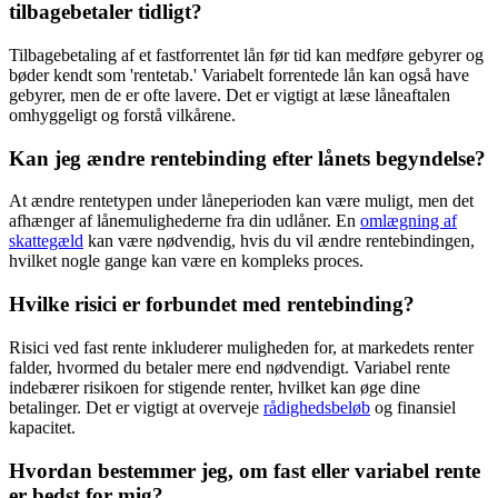
tilbagebetaler tidligt?
Tilbagebetaling af et fastforrentet lån før tid kan medføre gebyrer og
bøder kendt som 'rentetab.' Variabelt forrentede lån kan også have
gebyrer, men de er ofte lavere. Det er vigtigt at læse låneaftalen
omhyggeligt og forstå vilkårene.
Kan jeg ændre rentebinding efter lånets begyndelse?
At ændre rentetypen under låneperioden kan være muligt, men det
afhænger af lånemulighederne fra din udlåner. En
omlægning af
skattegæld
kan være nødvendig, hvis du vil ændre rentebindingen,
hvilket nogle gange kan være en kompleks proces.
Hvilke risici er forbundet med rentebinding?
Risici ved fast rente inkluderer muligheden for, at markedets renter
falder, hvormed du betaler mere end nødvendigt. Variabel rente
indebærer risikoen for stigende renter, hvilket kan øge dine
betalinger. Det er vigtigt at overveje
rådighedsbeløb
og finansiel
kapacitet.
Hvordan bestemmer jeg, om fast eller variabel rente
er bedst for mig?