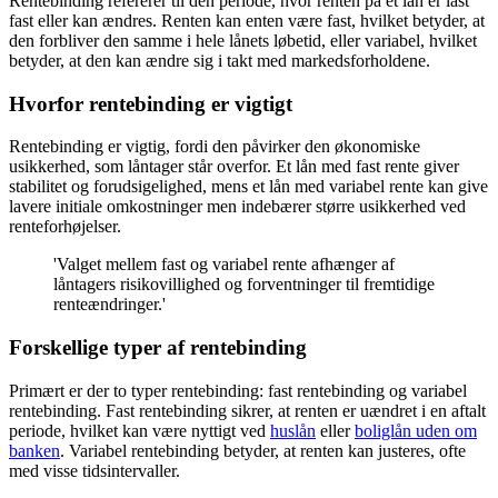
Rentebinding refererer til den periode, hvor renten på et lån er låst
fast eller kan ændres. Renten kan enten være fast, hvilket betyder, at
den forbliver den samme i hele lånets løbetid, eller variabel, hvilket
betyder, at den kan ændre sig i takt med markedsforholdene.
Hvorfor rentebinding er vigtigt
Rentebinding er vigtig, fordi den påvirker den økonomiske
usikkerhed, som låntager står overfor. Et lån med fast rente giver
stabilitet og forudsigelighed, mens et lån med variabel rente kan give
lavere initiale omkostninger men indebærer større usikkerhed ved
renteforhøjelser.
'Valget mellem fast og variabel rente afhænger af
låntagers risikovillighed og forventninger til fremtidige
renteændringer.'
Forskellige typer af rentebinding
Primært er der to typer rentebinding: fast rentebinding og variabel
rentebinding. Fast rentebinding sikrer, at renten er uændret i en aftalt
periode, hvilket kan være nyttigt ved
huslån
eller
boliglån uden om
banken
. Variabel rentebinding betyder, at renten kan justeres, ofte
med visse tidsintervaller.