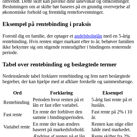
omvendt. Dette skift kan påvirke dine lånevilkår og omkostninger.
Beslutningen om at skifte bør baseres på en grundig overvejelse af
økonomiske forhold og fremtidig renteforventninger.
Eksempel på rentebinding i praksis
Forestil dig en familie, der optager et
andelsboliglån
med en 5-årig
rentebinding. Hvis renten stiger markant efter to år, behøver familien
ikke bekymre sig om stigende renteudgifter i bindingens resterende
periode.
Tabel over rentebinding og beslægtede termer
Nedenstående tabel forklarer rentebinding og fem nært beslægtede
begreber, der kan hjælpe med at afklare forskelle og sammenhænge.
Ord
Forklaring
Eksempel
Perioden hvor renten på et
5-årig fast rente på et
Rentebinding
lån er fast eller variabel.
huslån.
En rente der forbliver den
Fast rente på 2% i 10
Fast rente
samme i bindingsperioden.
år.
En rente der kan ændres
Renten kan stige eller
Variabel rente
baseret på markedsforhold.
falde med markedet.
Ændring af renten på et lån,
Rente skifter fra 2%