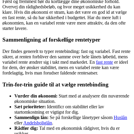
Først og fremmest bør du kortlægge dine økonomiske forhold.
Overvej din rådighedsbeløb, og hvor meget usikkerhed du kan
klare. Hvis din økonomi er stram, kan det være en god id at vælge
en fast rente, så du har sikkerhed i budgettet. Har du mere luft i
økonomien, kan en variabel rente være mere attraktiv, da den ofte
starter lavere.
Sammenligning af forskellige rentetyper
Der findes generelt to typer rentebinding: fast og variabel. Fast rente
sikrer, at renten forbliver den samme over hele lånets løbetid, mens
variabel rente ændrer sig i takt med markedet. En
fast rente
er ideel
for dem, der ønsker stabilitet, mens en variabel rente kan være
fordelagtig, hvis man forudser faldende rentesatser.
Trin-for-trin guide til at vælge rentebinding
Vurder din økonomi:
Start med at analysere din nuværende
økonomiske situation.
Sæt prioriteter:
Identificr om stabilitet eller lav
startomkostning er vigtigst for dig.
Sammenlign lån:
Se på forskellige lånetyper såsom
Huslån
eller
Andelsboliglån
.
Rådfør dig:
Tal med en økonomisk rådgiver, hvis du er
usikker.