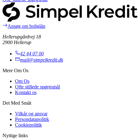
Ansøg om boliglån
Hellerupgårdvej 18
2900 Hellerup
42 44 07 00
mail@simpelkredit.dk
Mere Om Os
Om Os
Ofte stillede spørgsmål
Kontakt os
Det Med Småt
Vilkår og ansvar
Persondatapolitik
Cookiepolitik
Nyttige links