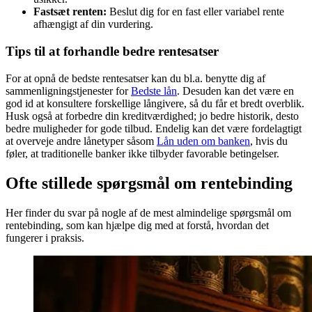
Fastsæt renten:
Beslut dig for en fast eller variabel rente
afhængigt af din vurdering.
Tips til at forhandle bedre rentesatser
For at opnå de bedste rentesatser kan du bl.a. benytte dig af
sammenligningstjenester for
Bedste lån
. Desuden kan det være en
god id at konsultere forskellige långivere, så du får et bredt overblik.
Husk også at forbedre din kreditværdighed; jo bedre historik, desto
bedre muligheder for gode tilbud. Endelig kan det være fordelagtigt
at overveje andre lånetyper såsom
Lån uden om banken
, hvis du
føler, at traditionelle banker ikke tilbyder favorable betingelser.
Ofte stillede spørgsmål om rentebinding
Her finder du svar på nogle af de mest almindelige spørgsmål om
rentebinding, som kan hjælpe dig med at forstå, hvordan det
fungerer i praksis.