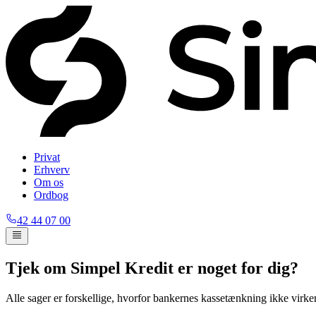
Privat
Erhverv
Om os
Ordbog
42 44 07 00
Tjek om Simpel Kredit er noget for dig?
Alle sager er forskellige, hvorfor bankernes kassetænkning ikke virker 