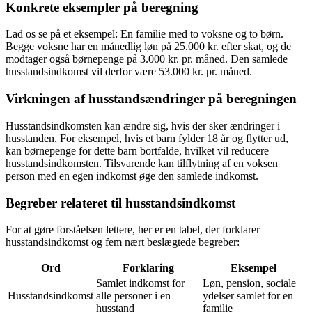
Konkrete eksempler på beregning
Lad os se på et eksempel: En familie med to voksne og to børn.
Begge voksne har en månedlig løn på 25.000 kr. efter skat, og de
modtager også børnepenge på 3.000 kr. pr. måned. Den samlede
husstandsindkomst vil derfor være 53.000 kr. pr. måned.
Virkningen af husstandsændringer på beregningen
Husstandsindkomsten kan ændre sig, hvis der sker ændringer i
husstanden. For eksempel, hvis et barn fylder 18 år og flytter ud,
kan børnepenge for dette barn bortfalde, hvilket vil reducere
husstandsindkomsten. Tilsvarende kan tilflytning af en voksen
person med en egen indkomst øge den samlede indkomst.
Begreber relateret til husstandsindkomst
For at gøre forståelsen lettere, her er en tabel, der forklarer
husstandsindkomst og fem nært beslægtede begreber:
Ord
Forklaring
Eksempel
Samlet indkomst for
Løn, pension, sociale
Husstandsindkomst
alle personer i en
ydelser samlet for en
husstand
familie