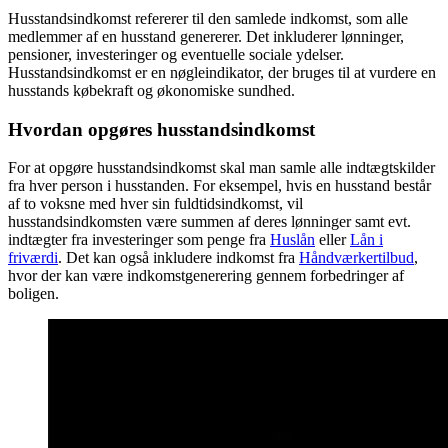
Husstandsindkomst refererer til den samlede indkomst, som alle
medlemmer af en husstand genererer. Det inkluderer lønninger,
pensioner, investeringer og eventuelle sociale ydelser.
Husstandsindkomst er en nøgleindikator, der bruges til at vurdere en
husstands købekraft og økonomiske sundhed.
Hvordan opgøres husstandsindkomst
For at opgøre husstandsindkomst skal man samle alle indtægtskilder
fra hver person i husstanden. For eksempel, hvis en husstand består
af to voksne med hver sin fuldtidsindkomst, vil
husstandsindkomsten være summen af deres lønninger samt evt.
indtægter fra investeringer som penge fra
Huslån
eller
Lån i
friværdi
. Det kan også inkludere indkomst fra
Håndværkertilbud
,
hvor der kan være indkomstgenerering gennem forbedringer af
boligen.