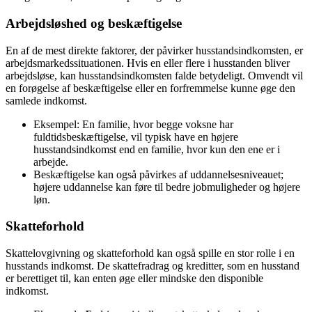
Arbejdsløshed og beskæftigelse
En af de mest direkte faktorer, der påvirker husstandsindkomsten, er
arbejdsmarkedssituationen. Hvis en eller flere i husstanden bliver
arbejdsløse, kan husstandsindkomsten falde betydeligt. Omvendt vil
en forøgelse af beskæftigelse eller en forfremmelse kunne øge den
samlede indkomst.
Eksempel: En familie, hvor begge voksne har
fuldtidsbeskæftigelse, vil typisk have en højere
husstandsindkomst end en familie, hvor kun den ene er i
arbejde.
Beskæftigelse kan også påvirkes af uddannelsesniveauet;
højere uddannelse kan føre til bedre jobmuligheder og højere
løn.
Skatteforhold
Skattelovgivning og skatteforhold kan også spille en stor rolle i en
husstands indkomst. De skattefradrag og kreditter, som en husstand
er berettiget til, kan enten øge eller mindske den disponible
indkomst.