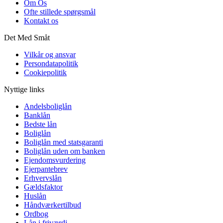
Om Os
Ofte stillede spørgsmål
Kontakt os
Det Med Småt
Vilkår og ansvar
Persondatapolitik
Cookiepolitik
Nyttige links
Andelsboliglån
Banklån
Bedste lån
Boliglån
Boliglån med statsgaranti
Boliglån uden om banken
Ejendomsvurdering
Ejerpantebrev
Erhvervslån
Gældsfaktor
Huslån
Håndværkertilbud
Ordbog
Lån i friværdi