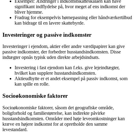
Eksempel: Ændringer i indkomstskatteskalaen kan have
signifikant indflydelse på, hvor meget af ens indkomst der
bliver hjemme.
Fradrag for eksempelvis børnepasning eller håndværkertilbud
kan bidrage til en lavere skattebyrde.
Investeringer og passive indkomster
Investeringer i ejendom, aktier eller andre værdipapirer kan give
passive indkomster, der forbedrer husstandsindkomsten. Disse
indtægter opnås typisk uden direkte arbejdsindsats.
Investering i fast ejendom kan f.eks. give lejeindtægter,
hvilket kan supplere husstandsindkomsten.
Aktieudbytte er et andet eksempel på passiv indkomst, som
kan spille en rolle.
Socioøkonomiske faktorer
Socioøkonomiske faktorer, såsom det geografiske område,
boligforhold og familiestørrelse, kan indirekte påvirke
husstandsindkomsten. Områder med høje leveomkostninger kan
kræve en højere indkomst for at opretholde den samme
levestandard.