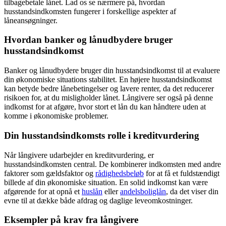
tilbagebetale lånet. Lad os se nærmere på, hvordan
husstandsindkomsten fungerer i forskellige aspekter af
låneansøgninger.
Hvordan banker og lånudbydere bruger
husstandsindkomst
Banker og lånudbydere bruger din husstandsindkomst til at evaluere
din økonomiske situations stabilitet. En højere husstandsindkomst
kan betyde bedre lånebetingelser og lavere renter, da det reducerer
risikoen for, at du misligholder lånet. Långivere ser også på denne
indkomst for at afgøre, hvor stort et lån du kan håndtere uden at
komme i økonomiske problemer.
Din husstandsindkomsts rolle i kreditvurdering
Når långivere udarbejder en kreditvurdering, er
husstandsindkomsten central. De kombinerer indkomsten med andre
faktorer som gældsfaktor og
rådighedsbeløb
for at få et fuldstændigt
billede af din økonomiske situation. En solid indkomst kan være
afgørende for at opnå et
huslån
eller
andelsboliglån
, da det viser din
evne til at dække både afdrag og daglige leveomkostninger.
Eksempler på krav fra långivere