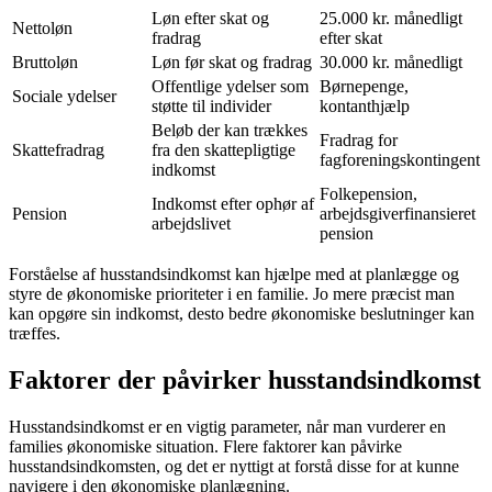
Løn efter skat og
25.000 kr. månedligt
Nettoløn
fradrag
efter skat
Bruttoløn
Løn før skat og fradrag
30.000 kr. månedligt
Offentlige ydelser som
Børnepenge,
Sociale ydelser
støtte til individer
kontanthjælp
Beløb der kan trækkes
Fradrag for
Skattefradrag
fra den skattepligtige
fagforeningskontingent
indkomst
Folkepension,
Indkomst efter ophør af
Pension
arbejdsgiverfinansieret
arbejdslivet
pension
Forståelse af husstandsindkomst kan hjælpe med at planlægge og
styre de økonomiske prioriteter i en familie. Jo mere præcist man
kan opgøre sin indkomst, desto bedre økonomiske beslutninger kan
træffes.
Faktorer der påvirker husstandsindkomst
Husstandsindkomst er en vigtig parameter, når man vurderer en
families økonomiske situation. Flere faktorer kan påvirke
husstandsindkomsten, og det er nyttigt at forstå disse for at kunne
navigere i den økonomiske planlægning.