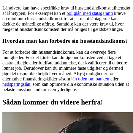
Långivere kan have specifikke krav til husstandsindkomst afhængigt
af lånetypen. For eksempel kan et
boliglån med statsgaranti
kræve
en minimum husstandsindkomst for at sikre, at låntagerne kan
dække de månedlige afdrag. Samtidig kan der være krav til, hvor
meget af husstandsindkomsten der må bruges til gældsbetalinger.
Hvordan man kan forbedre sin husstandsindkomst
For at forbedre din husstandsindkomst, kan du overveje flere
muligheder. For det første kan du øge indkomsten ved at tage et
ekstra arbejde eller fuldføre uddannelse, der kvalificerer til et bedre
lønnet job. Derudover kan du minimere faste udgifter og dermed
øge det disponible beløb hver måned. Afsøg muligheder for
alternative finansieringskilder såsom
lån uden om banken
eller
nedsparingslån
, som kan optimere din økonomiske situation uden at
belaste husstandsindkomsten yderligere.
Sådan kommer du videre herfra!