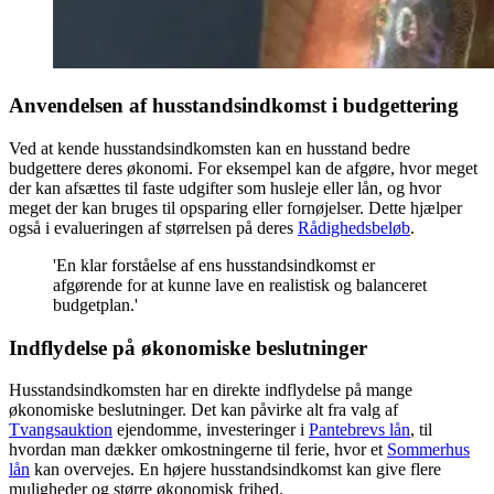
Anvendelsen af husstandsindkomst i budgettering
Ved at kende husstandsindkomsten kan en husstand bedre
budgettere deres økonomi. For eksempel kan de afgøre, hvor meget
der kan afsættes til faste udgifter som husleje eller lån, og hvor
meget der kan bruges til opsparing eller fornøjelser. Dette hjælper
også i evalueringen af størrelsen på deres
Rådighedsbeløb
.
'En klar forståelse af ens husstandsindkomst er
afgørende for at kunne lave en realistisk og balanceret
budgetplan.'
Indflydelse på økonomiske beslutninger
Husstandsindkomsten har en direkte indflydelse på mange
økonomiske beslutninger. Det kan påvirke alt fra valg af
Tvangsauktion
ejendomme, investeringer i
Pantebrevs lån
, til
hvordan man dækker omkostningerne til ferie, hvor et
Sommerhus
lån
kan overvejes. En højere husstandsindkomst kan give flere
muligheder og større økonomisk frihed.