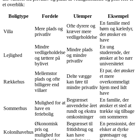
et overblik:
Boligtype
Fordele
Ulemper
Eksempel
En familie med
Ofte dyrere og
Mere plads og
børn og kæledyr,
Villa
kræver mere
privatliv
der ønsker en
vedligeholdelse
have
Mindre
En ung
Mindre plads
vedligeholdelse
studerende, der
Lejlighed
og mindre
og tættere på
ønsker at bo nær
privatliv
bylivet
universitetet
Et par, der ønsker
Mellemstor
Delte vægge
et mere
plads og ofte
Rækkehus
kan føre til
overkommeligt
billigere end
mindre privatliv
hjem med lidt
villaer
have
Begrænset
En familie, der
Mulighed for at
anvendelse året
ønsker et sted at
Sommerhus
have en
rundt og ekstra
trække sig tilbage
feriebolig
omkostninger
om sommeren
Økonomisk
Begrænset til
En pensionist, der
pris og
fritidsbrug og
elsker at dyrke
Kolonihavehus
mulighed for
kan have
grøntsager og