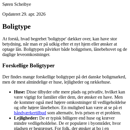
Søren Scheibye
Opdateret
29. apr. 2026
Boligtype
At forstå, hvad begrebet 'boligtype' dækker over, kan have stor
betydning, når man er på udkig efter et nyt hjem eller ønsker at
optage lån. Boligtypen påvirker både boligprisen, lånebehovet og de
daglige leveomkostninger.
Forskellige Boligtyper
Der findes mange forskellige boligtyper på det danske boligmarked,
men de mest almindelige er huse, lejligheder og rækkehuse.
Huse:
Disse tilbyder ofte mere plads og privatliv, hvilket kan
være vigtigt for familier eller dem, der ønsker en have. Men
de kommer også med højere omkostninger til vedligeholdelse
og ofte højere lånebehov. En mulighed kan være at se på et
håndværkertilbud
som alternativ, hvis prisen er et problem.
Lejligheder:
De er typisk billigere end huse og kræver
mindre vedligeholdelse. De er populære i byområder, hvor
pladsen er begrænset. For folk, der ønsker at bo i en