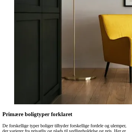
Primære boligtyper forklaret
De forskellige typer boliger tilbyder forskellige fordele og ulemper,
der varierer fra privatliv og plads til vedligeholdelse og pris. Her er