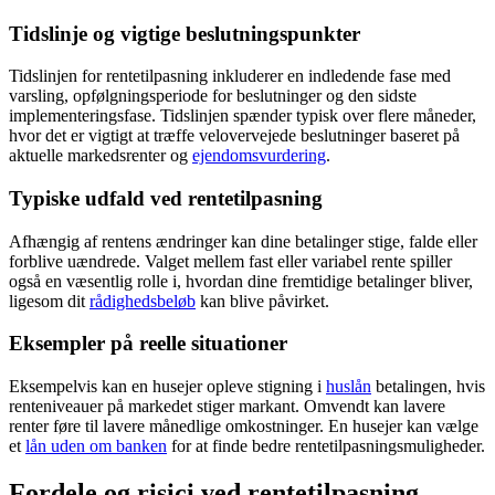
Tidslinje og vigtige beslutningspunkter
Tidslinjen for rentetilpasning inkluderer en indledende fase med
varsling, opfølgningsperiode for beslutninger og den sidste
implementeringsfase. Tidslinjen spænder typisk over flere måneder,
hvor det er vigtigt at træffe velovervejede beslutninger baseret på
aktuelle markedsrenter og
ejendomsvurdering
.
Typiske udfald ved rentetilpasning
Afhængig af rentens ændringer kan dine betalinger stige, falde eller
forblive uændrede. Valget mellem fast eller variabel rente spiller
også en væsentlig rolle i, hvordan dine fremtidige betalinger bliver,
ligesom dit
rådighedsbeløb
kan blive påvirket.
Eksempler på reelle situationer
Eksempelvis kan en husejer opleve stigning i
huslån
betalingen, hvis
renteniveauer på markedet stiger markant. Omvendt kan lavere
renter føre til lavere månedlige omkostninger. En husejer kan vælge
et
lån uden om banken
for at finde bedre rentetilpasningsmuligheder.
Fordele og risici ved rentetilpasning