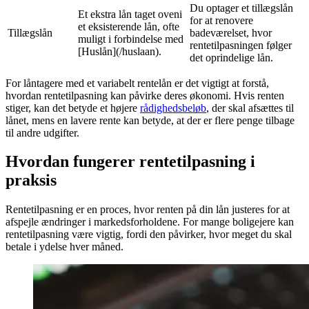
Du optager et tillægslån
Et ekstra lån taget oveni
for at renovere
et eksisterende lån, ofte
Tillægslån
badeværelset, hvor
muligt i forbindelse med
rentetilpasningen følger
[Huslån](/huslaan).
det oprindelige lån.
For låntagere med et variabelt rentelån er det vigtigt at forstå,
hvordan rentetilpasning kan påvirke deres økonomi. Hvis renten
stiger, kan det betyde et højere
rådighedsbeløb
, der skal afsættes til
lånet, mens en lavere rente kan betyde, at der er flere penge tilbage
til andre udgifter.
Hvordan fungerer rentetilpasning i
praksis
Rentetilpasning er en proces, hvor renten på din lån justeres for at
afspejle ændringer i markedsforholdene. For mange boligejere kan
rentetilpasning være vigtig, fordi den påvirker, hvor meget du skal
betale i ydelse hver måned.