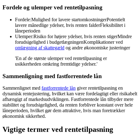
Fordele og ulemper ved rentetilpasning
Fordele:
Mulighed for lavere startomkostninger
Potentielt
lavere månedlige ydelser, hvis renten falder
Fleksibilitet i
låneperioden
Ulemper:
Risiko for højere ydelser, hvis renten stiger
Mindre
forudsigelighed i budgetlægningen
Komplikationer ved
omlægning af skattegæld
og andre økonomiske justeringer
'En af de største ulemper ved rentetilpasning er
usikkerheden omkring fremtidige ydelser.'
Sammenligning med fastforrentede lån
Sammenlignet med
fastforrentede lån
giver rentetilpasning en
dynamisk rentejustering, hvilket kan være fordelagtigt eller risikabelt
afhængigt af markedsudviklingen. Fastforrentede lån tilbyder mere
stabilitet og forudsigelighed, da renten forbliver konstant over hele
låneperioden, hvilket gør dem attraktive, hvis man foretrækker
økonomisk sikkerhed.
Vigtige termer ved rentetilpasning