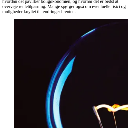
hvordan det påvirker boligøkonomien, og hvornår det er bedst at
overveje rentetilpasning. Mange spørger også om eventuelle risici og
muligheder knyttet til ændringer i renten.