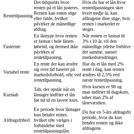
Det tidspunkt hvor
Hvis du har et lån hvor
renten på et lån justeres.
rentetilpasningen sker
Renten kan enten stige
hvert tredje år, kan
Rentetilpasning
eller falde, hvilket
afdragene dine stige, hvis
påvirker de månedlige
renten i markedet er
afdrag.
steget.
En låntype hvor renten
Når renten er fastsat til
er fastsat i hele lånets
3% i 10 år, vil den
Fastrente
løbetid, og dermed ikke
månedlige ydelse forblive
påvirkes af
det samme, uanset
rentetilpasning.
markedsændringer.
En rente der kan ændre
Har du et lån med 2%
sig over tid baseret på
rente i dag, kan renten
Variabel rente
markedsforhold, ofte ved
ændres til 2,5% ved
rentetilpasning.
næste rentetilpasning.
Hvis kursen er 98 og
Tab, der opstår når en
man indfrier til dagskurs,
Kurstab
låntager indfrier et lån
taber man 2% af
før tid til en lavere kurs.
låneværdien.
En periode hvor låntager
Du har en 5-års afdragsfri
kun betaler renter,
periode, hvor du kun
Afdragsfrihed
hvilket ofte vælges i
betaler renten og ikke
forbindelse med
afdragene.
rentetilpasningslån.