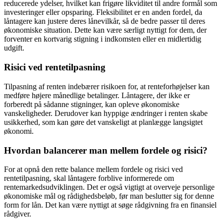
reducerede ydelser, hvilket kan frigøre likviditet til andre formål som
investeringer eller opsparing. Fleksibilitet er en anden fordel, da
låntagere kan justere deres lånevilkår, så de bedre passer til deres
økonomiske situation. Dette kan være særligt nyttigt for dem, der
forventer en kortvarig stigning i indkomsten eller en midlertidig
udgift.
Risici ved rentetilpasning
Tilpasning af renten indebærer risikoen for, at renteforhøjelser kan
medføre højere månedlige betalinger. Låntagere, der ikke er
forberedt på sådanne stigninger, kan opleve økonomiske
vanskeligheder. Derudover kan hyppige ændringer i renten skabe
usikkerhed, som kan gøre det vanskeligt at planlægge langsigtet
økonomi.
Hvordan balancerer man mellem fordele og risici?
For at opnå den rette balance mellem fordele og risici ved
rentetilpasning, skal låntagere forblive informerede om
rentemarkedsudviklingen. Det er også vigtigt at overveje personlige
økonomiske mål og rådighedsbeløb, før man beslutter sig for denne
form for lån. Det kan være nyttigt at søge rådgivning fra en finansiel
rådgiver.