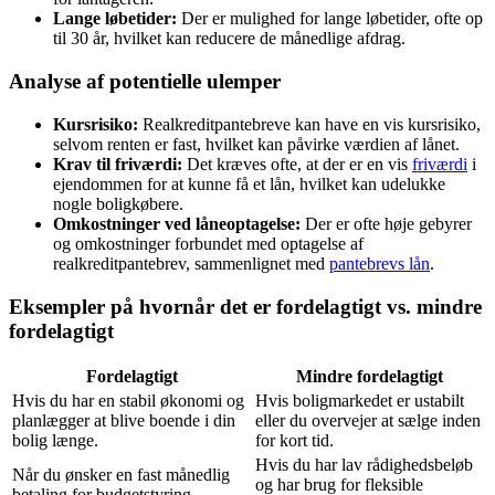
Lange løbetider:
Der er mulighed for lange løbetider, ofte op
til 30 år, hvilket kan reducere de månedlige afdrag.
Analyse af potentielle ulemper
Kursrisiko:
Realkreditpantebreve kan have en vis kursrisiko,
selvom renten er fast, hvilket kan påvirke værdien af lånet.
Krav til friværdi:
Det kræves ofte, at der er en vis
friværdi
i
ejendommen for at kunne få et lån, hvilket kan udelukke
nogle boligkøbere.
Omkostninger ved låneoptagelse:
Der er ofte høje gebyrer
og omkostninger forbundet med optagelse af
realkreditpantebrev, sammenlignet med
pantebrevs lån
.
Eksempler på hvornår det er fordelagtigt vs. mindre
fordelagtigt
Fordelagtigt
Mindre fordelagtigt
Hvis du har en stabil økonomi og
Hvis boligmarkedet er ustabilt
planlægger at blive boende i din
eller du overvejer at sælge inden
bolig længe.
for kort tid.
Hvis du har lav rådighedsbeløb
Når du ønsker en fast månedlig
og har brug for fleksible
betaling for budgetstyring.