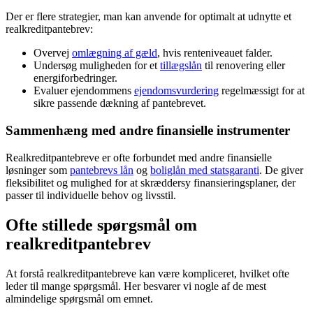
Der er flere strategier, man kan anvende for optimalt at udnytte et
realkreditpantebrev:
Overvej
omlægning af gæld
, hvis renteniveauet falder.
Undersøg muligheden for et
tillægslån
til renovering eller
energiforbedringer.
Evaluer ejendommens
ejendomsvurdering
regelmæssigt for at
sikre passende dækning af pantebrevet.
Sammenhæng med andre finansielle instrumenter
Realkreditpantebreve er ofte forbundet med andre finansielle
løsninger som
pantebrevs lån
og
boliglån med statsgaranti
. De giver
fleksibilitet og mulighed for at skræddersy finansieringsplaner, der
passer til individuelle behov og livsstil.
Ofte stillede spørgsmål om
realkreditpantebrev
At forstå realkreditpantebreve kan være kompliceret, hvilket ofte
leder til mange spørgsmål. Her besvarer vi nogle af de mest
almindelige spørgsmål om emnet.