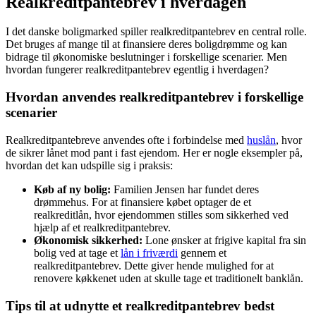
Realkreditpantebrev i hverdagen
I det danske boligmarked spiller realkreditpantebrev en central rolle.
Det bruges af mange til at finansiere deres boligdrømme og kan
bidrage til økonomiske beslutninger i forskellige scenarier. Men
hvordan fungerer realkreditpantebrev egentlig i hverdagen?
Hvordan anvendes realkreditpantebrev i forskellige
scenarier
Realkreditpantebreve anvendes ofte i forbindelse med
huslån
, hvor
de sikrer lånet mod pant i fast ejendom. Her er nogle eksempler på,
hvordan det kan udspille sig i praksis:
Køb af ny bolig:
Familien Jensen har fundet deres
drømmehus. For at finansiere købet optager de et
realkreditlån, hvor ejendommen stilles som sikkerhed ved
hjælp af et realkreditpantebrev.
Økonomisk sikkerhed:
Lone ønsker at frigive kapital fra sin
bolig ved at tage et
lån i friværdi
gennem et
realkreditpantebrev. Dette giver hende mulighed for at
renovere køkkenet uden at skulle tage et traditionelt banklån.
Tips til at udnytte et realkreditpantebrev bedst