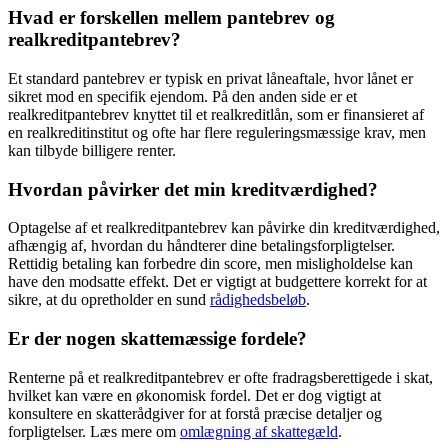
Hvad er forskellen mellem pantebrev og
realkreditpantebrev?
Et standard pantebrev er typisk en privat låneaftale, hvor lånet er
sikret mod en specifik ejendom. På den anden side er et
realkreditpantebrev knyttet til et realkreditlån, som er finansieret af
en realkreditinstitut og ofte har flere reguleringsmæssige krav, men
kan tilbyde billigere renter.
Hvordan påvirker det min kreditværdighed?
Optagelse af et realkreditpantebrev kan påvirke din kreditværdighed,
afhængig af, hvordan du håndterer dine betalingsforpligtelser.
Rettidig betaling kan forbedre din score, men misligholdelse kan
have den modsatte effekt. Det er vigtigt at budgettere korrekt for at
sikre, at du opretholder en sund
rådighedsbeløb
.
Er der nogen skattemæssige fordele?
Renterne på et realkreditpantebrev er ofte fradragsberettigede i skat,
hvilket kan være en økonomisk fordel. Det er dog vigtigt at
konsultere en skatterådgiver for at forstå præcise detaljer og
forpligtelser. Læs mere om
omlægning af skattegæld
.