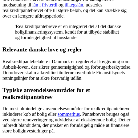
modsætning til
lån i friværdi
og
tillægslån
, udstedes
realkreditpantebrevet ofte til større beløb, og det kan strække sig
over en længere afdragsperiode.
'Realkreditpantebreve er en integreret del af det danske
boligfinansieringssystem, kendt for at tilbyde stabilitet
og forudsigelighed til husstande.'
Relevante danske love og regler
Realkreditpantebetalere i Danmark er reguleret af lovgivning som
Asbæk-loven, der sikrer gennemsigtighed og forbrugerbeskyttelse.
Derudover skal realkreditinstitutterne overholde Finanstilsynets
retningslinjer for at sikre forsvarlig udlån.
Typiske anvendelsesområder for et
realkreditpantebrev
De mest almindelige anvendelsesområder for realkreditpantebreve
inkluderer køb af bolig eller
sommerhus
. Pantebrevet bruges også
ved større renoveringer og udvidelser af eksisterende bolig. Det er
udbredt blandt dem, der ønsker en forudsigelig måde at finansiere
store boliginvesteringer på.