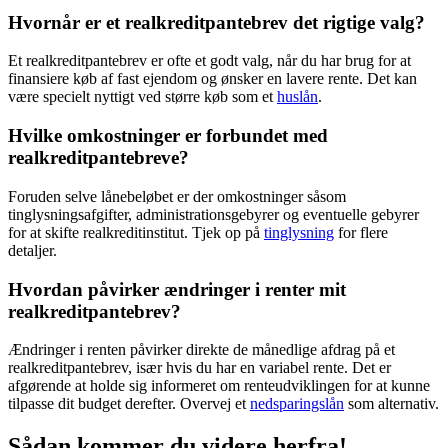
Hvornår er et realkreditpantebrev det rigtige valg?
Et realkreditpantebrev er ofte et godt valg, når du har brug for at
finansiere køb af fast ejendom og ønsker en lavere rente. Det kan
være specielt nyttigt ved større køb som et
huslån
.
Hvilke omkostninger er forbundet med
realkreditpantebreve?
Foruden selve lånebeløbet er der omkostninger såsom
tinglysningsafgifter, administrationsgebyrer og eventuelle gebyrer
for at skifte realkreditinstitut. Tjek op på
tinglysning
for flere
detaljer.
Hvordan påvirker ændringer i renter mit
realkreditpantebrev?
Ændringer i renten påvirker direkte de månedlige afdrag på et
realkreditpantebrev, især hvis du har en variabel rente. Det er
afgørende at holde sig informeret om renteudviklingen for at kunne
tilpasse dit budget derefter. Overvej et
nedsparingslån
som alternativ.
Sådan kommer du videre herfra!