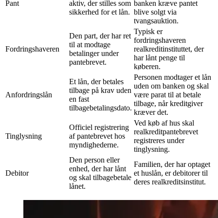
Pant
aktiv, der stilles som
banken kræve pantet
sikkerhed for et lån.
blive solgt via
tvangsauktion.
Typisk er
Den part, der har ret
fordringshaveren
til at modtage
Fordringshaveren
realkreditinstituttet, der
betalinger under
har lånt penge til
pantebrevet.
køberen.
Personen modtager et lån
Et lån, der betales
uden om banken og skal
tilbage på krav uden
Anfordringslån
være parat til at betale
en fast
tilbage, når kreditgiver
tilbagebetalingsdato.
kræver det.
Ved køb af hus skal
Officiel registrering
realkreditpantebrevet
Tinglysning
af pantebrevet hos
registreres under
myndighederne.
tinglysning.
Den person eller
Familien, der har optaget
enhed, der har lånt
Debitor
et huslån, er debitorer til
og skal tilbagebetale
deres realkreditsinstitut.
lånet.