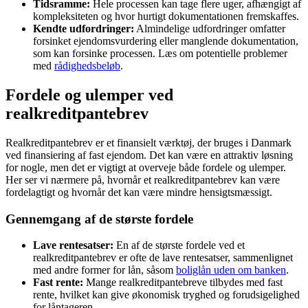
Tidsramme:
Hele processen kan tage flere uger, afhængigt af
kompleksiteten og hvor hurtigt dokumentationen fremskaffes.
Kendte udfordringer:
Almindelige udfordringer omfatter
forsinket ejendomsvurdering eller manglende dokumentation,
som kan forsinke processen. Læs om potentielle problemer
med
rådighedsbeløb
.
Fordele og ulemper ved
realkreditpantebrev
Realkreditpantebrev er et finansielt værktøj, der bruges i Danmark
ved finansiering af fast ejendom. Det kan være en attraktiv løsning
for nogle, men det er vigtigt at overveje både fordele og ulemper.
Her ser vi nærmere på, hvornår et realkreditpantebrev kan være
fordelagtigt og hvornår det kan være mindre hensigtsmæssigt.
Gennemgang af de største fordele
Lave rentesatser:
En af de største fordele ved et
realkreditpantebrev er ofte de lave rentesatser, sammenlignet
med andre former for lån, såsom
boliglån uden om banken
.
Fast rente:
Mange realkreditpantebreve tilbydes med fast
rente, hvilket kan give økonomisk tryghed og forudsigelighed
for låntageren.