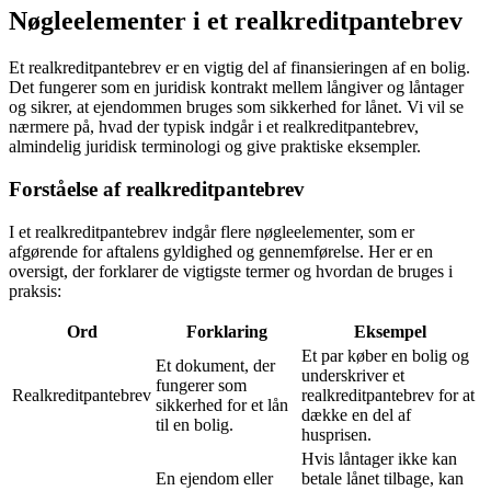
Nøgleelementer i et realkreditpantebrev
Et realkreditpantebrev er en vigtig del af finansieringen af en bolig.
Det fungerer som en juridisk kontrakt mellem långiver og låntager
og sikrer, at ejendommen bruges som sikkerhed for lånet. Vi vil se
nærmere på, hvad der typisk indgår i et realkreditpantebrev,
almindelig juridisk terminologi og give praktiske eksempler.
Forståelse af realkreditpantebrev
I et realkreditpantebrev indgår flere nøgleelementer, som er
afgørende for aftalens gyldighed og gennemførelse. Her er en
oversigt, der forklarer de vigtigste termer og hvordan de bruges i
praksis:
Ord
Forklaring
Eksempel
Et par køber en bolig og
Et dokument, der
underskriver et
fungerer som
Realkreditpantebrev
realkreditpantebrev for at
sikkerhed for et lån
dække en del af
til en bolig.
husprisen.
Hvis låntager ikke kan
En ejendom eller
betale lånet tilbage, kan