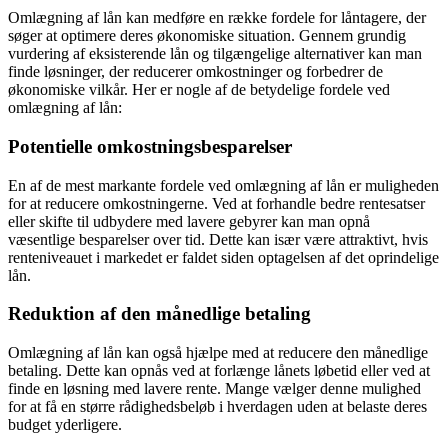
Omlægning af lån kan medføre en række fordele for låntagere, der
søger at optimere deres økonomiske situation. Gennem grundig
vurdering af eksisterende lån og tilgængelige alternativer kan man
finde løsninger, der reducerer omkostninger og forbedrer de
økonomiske vilkår. Her er nogle af de betydelige fordele ved
omlægning af lån:
Potentielle omkostningsbesparelser
En af de mest markante fordele ved omlægning af lån er muligheden
for at reducere omkostningerne. Ved at forhandle bedre rentesatser
eller skifte til udbydere med lavere gebyrer kan man opnå
væsentlige besparelser over tid. Dette kan især være attraktivt, hvis
renteniveauet i markedet er faldet siden optagelsen af det oprindelige
lån.
Reduktion af den månedlige betaling
Omlægning af lån kan også hjælpe med at reducere den månedlige
betaling. Dette kan opnås ved at forlænge lånets løbetid eller ved at
finde en løsning med lavere rente. Mange vælger denne mulighed
for at få en større rådighedsbeløb i hverdagen uden at belaste deres
budget yderligere.