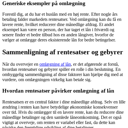
Generiske eksempler på omlægning
Forestil dig, at du har et huslån med en høj rente. Efter nogle års
betaling falder markedets rentesatser. Ved omlægning kan du få en
lavere rente, hvilket reducerer dine månedlige afdrag. Et andet
eksempel kan være en person, der har taget et lån i friværdi og
senere finder et bedre tilbud hos en anden långiver, hvorfor de
vælger at omlægge deres eksisterende lån for bedre betingelser.
Sammenligning af rentesatser og gebyrer
Når du overvejer en
omlægning af lån
, er det afgørende at forstå,
hvordan rentesatser og gebyrer spiller en rolle i din beslutning. En
omhyggelig sammenligning af disse faktorer kan hjælpe dig med at
vurdere, om omlægningen virkelig kan betale sig.
Hvordan rentesatser påvirker omlægning af lån
Rentesatsen er en central faktor i dine månedlige afdrag. Selv en lille
ændring i renten kan have betydelige økonomiske konsekvenser
over tid. Hvis du omlægger til en lavere rente, kan du reducere dine
månedlige betalinger og den samlede låneomkostning. Det er også
vigtigt at overveje, om renten er variabel eller fast, da dette kan
påvirke den fremtidige udvikling af dine betalinger.