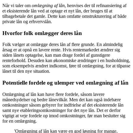
Når vi taler om
omlægning af lån
, henvises der til refinansiering af
et eksisterende lån ved at optage et nyt lån, der bruges til at
tilbagebetale det gamle. Dette kan omfatte omstrukturering af både
private lån og erhvervslån.
Hvorfor folk omlægger deres lån
Folk vælger at omlægge deres lån af flere grunde. En almindelig
årsag er at opnå en lavere rente. Hvis rentemarkedet ændrer sig
siden lånets optagelse, kan man drage fordel af gunstigere
renteforhold. Desuden kan økonomiske ændringer i en husholdning,
som eksempelvis ændret indkomst, føre til omlægning, for at tilpasse
lånet til den nye situation.
Potentielle fordele og ulemper ved omlægning af lån
Omlægning af lån kan have flere fordele, såsom lavere
månedsydelser og bedre lånevilkår. Men det kan også indebære
omkostninger såsom gebyrer for indfrielse af det eksisterende lån
samt nye etableringsomkostninger for det nye lån. Det er derfor
vigtigt at veje fordele op imod omkostninger, før man beslutter sig
for en omlægning.
'Omlægning af lån kan være en god løsning for mange,