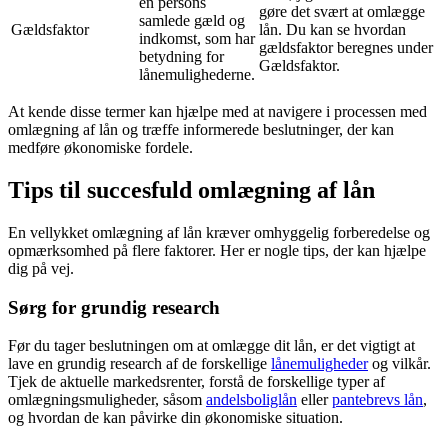
en persons
gøre det svært at omlægge
samlede gæld og
Gældsfaktor
lån. Du kan se hvordan
indkomst, som har
gældsfaktor beregnes under
betydning for
Gældsfaktor.
lånemulighederne.
At kende disse termer kan hjælpe med at navigere i processen med
omlægning af lån og træffe informerede beslutninger, der kan
medføre økonomiske fordele.
Tips til succesfuld omlægning af lån
En vellykket omlægning af lån kræver omhyggelig forberedelse og
opmærksomhed på flere faktorer. Her er nogle tips, der kan hjælpe
dig på vej.
Sørg for grundig research
Før du tager beslutningen om at omlægge dit lån, er det vigtigt at
lave en grundig research af de forskellige
lånemuligheder
og vilkår.
Tjek de aktuelle markedsrenter, forstå de forskellige typer af
omlægningsmuligheder, såsom
andelsboliglån
eller
pantebrevs lån
,
og hvordan de kan påvirke din økonomiske situation.