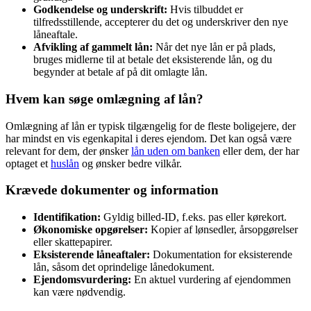
Godkendelse og underskrift:
Hvis tilbuddet er
tilfredsstillende, accepterer du det og underskriver den nye
låneaftale.
Afvikling af gammelt lån:
Når det nye lån er på plads,
bruges midlerne til at betale det eksisterende lån, og du
begynder at betale af på dit omlagte lån.
Hvem kan søge omlægning af lån?
Omlægning af lån er typisk tilgængelig for de fleste boligejere, der
har mindst en vis egenkapital i deres ejendom. Det kan også være
relevant for dem, der ønsker
lån uden om banken
eller dem, der har
optaget et
huslån
og ønsker bedre vilkår.
Krævede dokumenter og information
Identifikation:
Gyldig billed-ID, f.eks. pas eller kørekort.
Økonomiske opgørelser:
Kopier af lønsedler, årsopgørelser
eller skattepapirer.
Eksisterende låneaftaler:
Dokumentation for eksisterende
lån, såsom det oprindelige lånedokument.
Ejendomsvurdering:
En aktuel vurdering af ejendommen
kan være nødvendig.