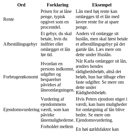
Ord
Forklaring
Eksempel
Prisen for at låne
Lån med høj rente kan
penge, typisk
omlægges til et lån med
Rente
opgivet som en
lavere rente for at spare
procentdel.
penge.
Et gebyr, du skal
Anders vil omlægge sit
betale, hvis du
huslån, men skal først betale
Afbestillingsgebyr
indfrier eller
et afbestillingsgebyr på det
omlægger et lån
gamle lån. Læs mere om
før tid.
dette under Huslån.
Når Karla omlægger sit lån,
Hvordan en
ændres hendes
persons indkomst,
rådighedsbeløb, altså det
udgifter og
Forbrugerøkonomi
beløb, hun har tilbage efter
besparelser
faste udgifter. Se mere om
påvirkes af
dette under
låneomlægningen.
Rådighedsbeløb.
Vurdering af
Hvis Peters ejendom stiger i
ejendommens
værdi, kan hans muligheder
Ejendomsvurdering
værdi, som kan
for omlægning af lån blive
påvirke
bedre. Se mere om
lånemulighederne.
Ejendomsvurdering.
Forholdet mellem
En høj gældsfaktor kan