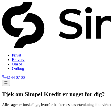
Privat
Erhverv
Om os
Ordbog
42 44 07 00
Tjek om Simpel Kredit er noget for dig?
Alle sager er forskellige, hvorfor bankernes kassetænkning ikke virker 