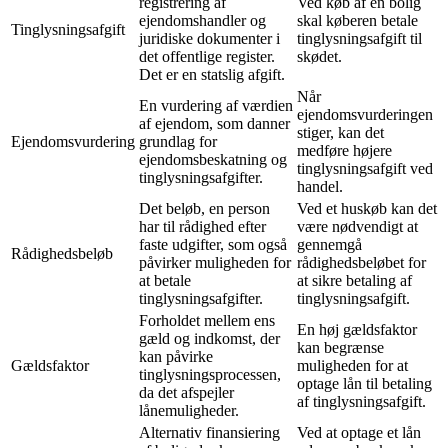
registrering af
Ved køb af en bolig
ejendomshandler og
skal køberen betale
Tinglysningsafgift
juridiske dokumenter i
tinglysningsafgift til
det offentlige register.
skødet.
Det er en statslig afgift.
Når
En vurdering af værdien
ejendomsvurderingen
af ejendom, som danner
stiger, kan det
Ejendomsvurdering
grundlag for
medføre højere
ejendomsbeskatning og
tinglysningsafgift ved
tinglysningsafgifter.
handel.
Det beløb, en person
Ved et huskøb kan det
har til rådighed efter
være nødvendigt at
faste udgifter, som også
gennemgå
Rådighedsbeløb
påvirker muligheden for
rådighedsbeløbet for
at betale
at sikre betaling af
tinglysningsafgifter.
tinglysningsafgift.
Forholdet mellem ens
En høj gældsfaktor
gæld og indkomst, der
kan begrænse
kan påvirke
Gældsfaktor
muligheden for at
tinglysningsprocessen,
optage lån til betaling
da det afspejler
af tinglysningsafgift.
lånemuligheder.
Alternativ finansiering
Ved at optage et lån