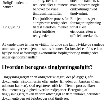
af bolig, der kan
uden om banken, kan
Boliglån uden om
reducere eller eliminere
man reducere nogle
banken
behovet for visse
omkostninger ved
tinglysningsafgifter.
tinglysning.
Den juridiske proces for
En ejendomsejer
at registrere rettigheder
foretager tinglysning
Tinglysning
til fast ejendom, hvilket
for at sikre
sikrer juridiske
ejendomsretten er
rettigheder.
officielt anerkendt.
At kende disse termer er vigtigt, fordi de alle kan påvirke de samlede
omkostninger ved ejendomstransaktioner. En forståelse af disse kan
hjælpe med at forudsige økonomiske forpligtelser og muligheder
under ejendomshandler.
Hvordan beregnes tinglysningsafgift?
Tinglysningsafgift er en obligatorisk afgift, der pålægges, når
dokumenter, såsom huslån eller andre [lån uden om banken](/laan-
udenom-banken), skal registreres officielt. Denne proces sikrer
dokumentets gyldighed overfor tredjeparter. Beregning af
tinglysningsafgift kan variere afhængigt af flere faktorer, herunder
dokumenttypen og beløbet der skal tinglyses.