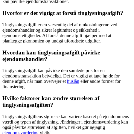
kan påvirke ejendomstransaktioner.
Hvorfor er det vigtigt at forstå tinglysningsafgift?
Tinglysningsafgift er en væsentlig del af omkostningerne ved
ejendomshandler og sikrer legitimitet og sikkerhed i
ejendomsrettigheder. At forstå denne afgift hjælper med at
planlægge økonomien og undgå uforudsete udgifter.
Hvordan kan tinglysningsafgift påvirke
ejendomshandler?
Tinglysningsafgift kan påvirke den samlede pris for en
ejendomstransaktion betydeligt. Det er vigtigt at tage højde for
denne afgift, når man overvejer et
huslån
eller andre former for
finansiering.
Hvilke faktorer kan ændre størrelsen af
tinglysningsafgiften?
Tinglysningsafgiftens størrelse kan variere baseret på ejendommens
værdi og typen af tinglysning. Ændringer i ejendomsvurdering kan
også påvirke størrelsen af afgiften, hvilket gør nøjagtig
ejendomsvurdering
vigtig.