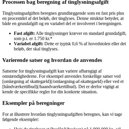
Processen bag beregning af tinglysningsafgift
Tinglysningsafgiften beregnes grundlæggende som en fast pris plus
en procentdel af det beløb, der tinglyses. Denne struktur betyder, at
både en grundafgift og en variabel del er involveret i beregningen.
Fast afgift:
Alle tinglysninger kræver en standard grundafgift,
som p.t. er 1.750 kr.*
Variabel afgift:
Dette er typisk 0,6 % af hovedstolen eller det
beløb, der skal tinglyses.
Varierende satser og hvordan de anvendes
Satserne for tinglysningsafgift kan variere afhængigt af
omstændighederne. For eksempel anvendes forskellige satser ved
[omlægning af skattegæld](/omlaegning-af-skattegaeld) eller ved et
[håndværkertilbud](/haandvaerkertilbud). Det er derfor vigtigt at
kende de specifikke regler for din konkrete situation.
Eksempler på beregninger
For at illustrere hvordan tinglysningsafgiften beregnes, kan vi tage
følgende eksempler: