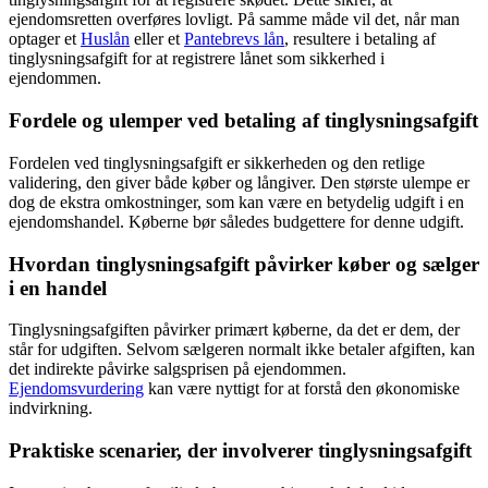
ejendomsretten overføres lovligt. På samme måde vil det, når man
optager et
Huslån
eller et
Pantebrevs lån
, resultere i betaling af
tinglysningsafgift for at registrere lånet som sikkerhed i
ejendommen.
Fordele og ulemper ved betaling af tinglysningsafgift
Fordelen ved tinglysningsafgift er sikkerheden og den retlige
validering, den giver både køber og långiver. Den største ulempe er
dog de ekstra omkostninger, som kan være en betydelig udgift i en
ejendomshandel. Køberne bør således budgettere for denne udgift.
Hvordan tinglysningsafgift påvirker køber og sælger
i en handel
Tinglysningsafgiften påvirker primært køberne, da det er dem, der
står for udgiften. Selvom sælgeren normalt ikke betaler afgiften, kan
det indirekte påvirke salgsprisen på ejendommen.
Ejendomsvurdering
kan være nyttigt for at forstå den økonomiske
indvirkning.
Praktiske scenarier, der involverer tinglysningsafgift