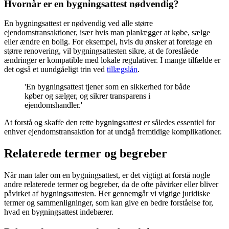
Hvornår er en bygningsattest nødvendig?
En bygningsattest er nødvendig ved alle større
ejendomstransaktioner, især hvis man planlægger at købe, sælge
eller ændre en bolig. For eksempel, hvis du ønsker at foretage en
større renovering, vil bygningsattesten sikre, at de foreslåede
ændringer er kompatible med lokale regulativer. I mange tilfælde er
det også et uundgåeligt trin ved
tillægslån
.
'En bygningsattest tjener som en sikkerhed for både
køber og sælger, og sikrer transparens i
ejendomshandler.'
At forstå og skaffe den rette bygningsattest er således essentiel for
enhver ejendomstransaktion for at undgå fremtidige komplikationer.
Relaterede termer og begreber
Når man taler om en bygningsattest, er det vigtigt at forstå nogle
andre relaterede termer og begreber, da de ofte påvirker eller bliver
påvirket af bygningsattesten. Her gennemgår vi vigtige juridiske
termer og sammenligninger, som kan give en bedre forståelse for,
hvad en bygningsattest indebærer.