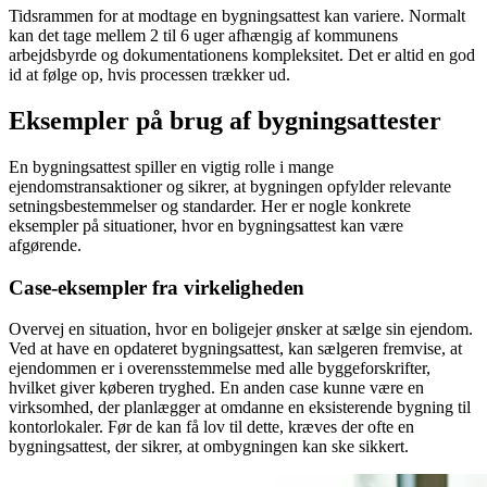
Tidsrammen for at modtage en bygningsattest kan variere. Normalt
kan det tage mellem 2 til 6 uger afhængig af kommunens
arbejdsbyrde og dokumentationens kompleksitet. Det er altid en god
id at følge op, hvis processen trækker ud.
Eksempler på brug af bygningsattester
En bygningsattest spiller en vigtig rolle i mange
ejendomstransaktioner og sikrer, at bygningen opfylder relevante
setningsbestemmelser og standarder. Her er nogle konkrete
eksempler på situationer, hvor en bygningsattest kan være
afgørende.
Case-eksempler fra virkeligheden
Overvej en situation, hvor en boligejer ønsker at sælge sin ejendom.
Ved at have en opdateret bygningsattest, kan sælgeren fremvise, at
ejendommen er i overensstemmelse med alle byggeforskrifter,
hvilket giver køberen tryghed. En anden case kunne være en
virksomhed, der planlægger at omdanne en eksisterende bygning til
kontorlokaler. Før de kan få lov til dette, kræves der ofte en
bygningsattest, der sikrer, at ombygningen kan ske sikkert.