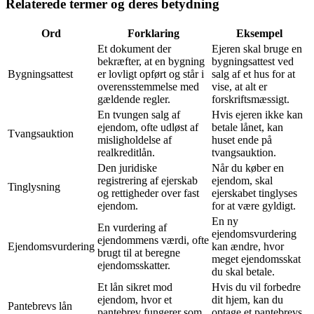
Relaterede termer og deres betydning
Ord
Forklaring
Eksempel
Et dokument der
Ejeren skal bruge en
bekræfter, at en bygning
bygningsattest ved
Bygningsattest
er lovligt opført og står i
salg af et hus for at
overensstemmelse med
vise, at alt er
gældende regler.
forskriftsmæssigt.
En tvungen salg af
Hvis ejeren ikke kan
ejendom, ofte udløst af
betale lånet, kan
Tvangsauktion
misligholdelse af
huset ende på
realkreditlån.
tvangsauktion.
Den juridiske
Når du køber en
registrering af ejerskab
ejendom, skal
Tinglysning
og rettigheder over fast
ejerskabet tinglyses
ejendom.
for at være gyldigt.
En ny
En vurdering af
ejendomsvurdering
ejendommens værdi, ofte
Ejendomsvurdering
kan ændre, hvor
brugt til at beregne
meget ejendomsskat
ejendomsskatter.
du skal betale.
Et lån sikret mod
Hvis du vil forbedre
ejendom, hvor et
dit hjem, kan du
Pantebrevs lån
pantebrev fungerer som
optage et pantebrevs